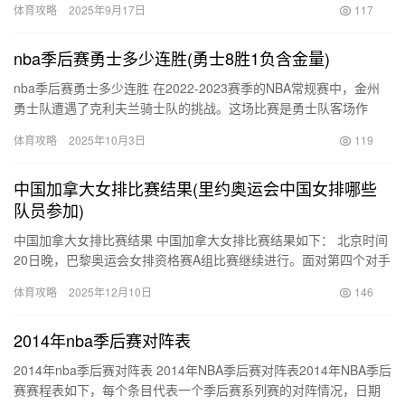
体育攻略
2025年9月17日
117
nba季后赛勇士多少连胜(勇士8胜1负含金量)
nba季后赛勇士多少连胜 在2022-2023赛季的NBA常规赛中，金州
勇士队遭遇了克利夫兰骑士队的挑战。这场比赛是勇士队客场作
战，最终以104-115的比分结束，勇士队的四连胜遭…
体育攻略
2025年10月3日
119
中国加拿大女排比赛结果(里约奥运会中国女排哪些
队员参加)
中国加拿大女排比赛结果 中国加拿大女排比赛结果如下： 北京时间
20日晚，巴黎奥运会女排资格赛A组比赛继续进行。面对第四个对手
加拿大队，中国女排鏖战5局，最终2:3遗憾输掉比赛，遭遇…
体育攻略
2025年12月10日
146
2014年nba季后赛对阵表
2014年nba季后赛对阵表 2014年NBA季后赛对阵表2014年NBA季后
赛赛程表如下，每个条目代表一个季后赛系列赛的对阵情况，日期