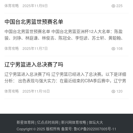
和时间显示的是在美国东部时间（ET），条目之…
体育攻略
2025年11月9日
225
中国台北男篮世预赛名单
中国台北男篮世预赛名单 中国台北男篮亚洲杯12人大名单：陈盈
骏、刘铮、林庭谦、林俊吉、陈冠全、李恺谚、苏士轩、黄聪翰、
周伯勋、黄泓瀚、简佑哲、阿提诺。 北京时间7月7日，中国台北
体育攻略
2025年11月7日
108
公…
辽宁男篮进入总决赛了吗
辽宁男篮进入总决赛了吗 辽宁男篮已经进入了总决赛。以下是详细
分析： 出色表现与强大实力：在最近结束的CBA季后赛中，辽宁男
篮凭借出色的表现和强大的实力，成功晋级总决赛。 核心球员发…
体育攻略
2025年11月16日
120
新星体育网 |
亿点点时尚网 |
新兴网体育攻略 |
体坛大大
Copyright © 2025 版权所有 备案号:
鲁ICP备2022007005号-11