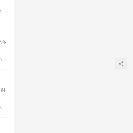
2
的浓
9
1时
6