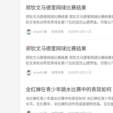
郑钦文马德里网球比赛结果
郑钦文马德里网球比赛结果 郑钦文马德里网球比赛结果是：
钦文本轮对阵世界排名第17位的亚历山德罗娃。尽管以
smart小编
体育攻略
2025年12月11日
郑钦文马德里网球比赛结果
郑钦文马德里网球比赛结果 郑钦文马德里网球比赛结果是：
钦文本轮对阵世界排名第17位的亚历山德罗娃。尽管以
smart小编
体育攻略
2025年12月11日
全红婵在青少年跳水比赛中的表现如何
全红婵在青少年跳水比赛中的表现如何 全红婵在青少年
水平。在比赛中，全红婵的动作完成度堪称完美。无论