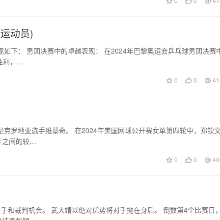
0
0
47
运动员)
如下： 男团决赛中的卓越表现： 在2024年巴黎奥运会乒乓球男团决赛
胜利，…
0
0
41
克罗地亚选手维基奇。 在2024年美国网球公开赛女单第四轮中，郑钦
手之间的较…
0
0
40
对手和裁判机会。 武大靖以绝对优势将对手抛在身后。 倒数第4个比赛日