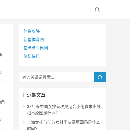
体育攻略
新星体育网
亿点点时尚网
挑
体坛快讯
0
近期文章
的角
37年来中国女排首次奥运会小组赛未出线,
根本原因是什么?
7
上海女排与江苏女排半决赛第四场是什么
时间?