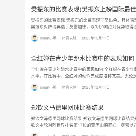
樊振东的比赛表现(樊振东上榜国际最佳
樊振东的比赛表现 樊振东的比赛表现非常出色。具体表现
樊振东对阵瑞典选手莫雷加德，以3比0的绝对优势取得
smart小编
体育攻略
2025年12月11日
全红婵在青少年跳水比赛中的表现如何
全红婵在青少年跳水比赛中的表现如何 全红婵在青少年
水平。在比赛中，全红婵的动作完成度堪称完美。无论
smart小编
体育攻略
2025年12月11日
郑钦文马德里网球比赛结果
郑钦文马德里网球比赛结果 郑钦文马德里网球比赛结果是：
钦文本轮对阵世界排名第17位的亚历山德罗娃。尽管以