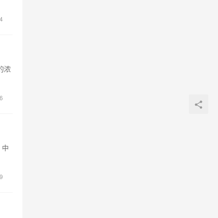
4
的浓
6
，中
9