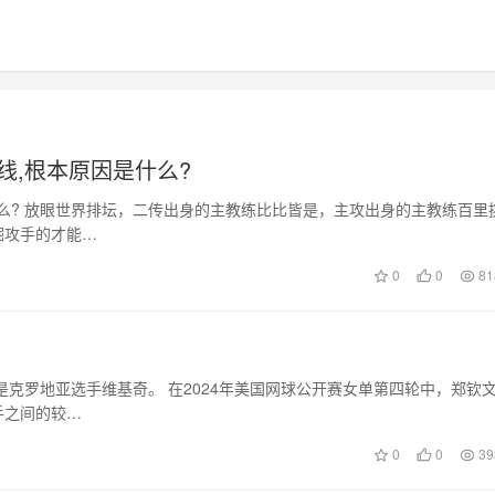
线,根本原因是什么?
什么? 放眼世界排坛，二传出身的主教练比比皆是，主攻出身的主教练百里
掘攻手的才能…
0
0
81
克罗地亚选手维基奇。 在2024年美国网球公开赛女单第四轮中，郑钦
手之间的较…
0
0
39