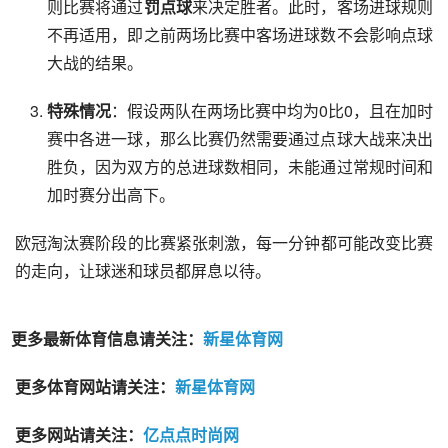
则比赛将通过
罚点球
来决定胜者。此时，客场进球规则
不再适用，即之前两场比赛中客场进球数不会影响点球
大战的结果。
特殊情况
：假设两队在两场比赛中均为0比0，且在加时
赛中各进一球，那么比赛仍然需要通过点球大战来决出
胜负，因为双方的总进球数相同，未能通过常规时间和
加时赛分出高下。
欧冠淘汰赛阶段的比赛紧张刺激，每一分钟都可能改变比赛
的走向，让球迷和球员都屏息以待。
更多最新体育信息请关注：
新星体育网
更多体育网站请关注：
新星体育网
更多网站请关注：
亿点点时尚网