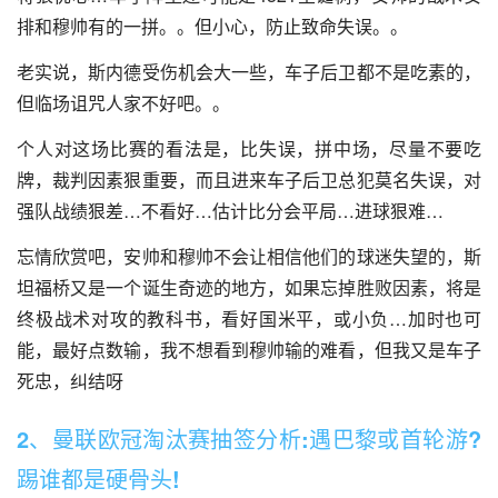
排和穆帅有的一拼。。但小心，防止致命失误。。
老实说，斯内德受伤机会大一些，车子后卫都不是吃素的，
但临场诅咒人家不好吧。。
个人对这场比赛的看法是，比失误，拼中场，尽量不要吃
牌，裁判因素狠重要，而且进来车子后卫总犯莫名失误，对
强队战绩狠差…不看好…估计比分会平局…进球狠难…
忘情欣赏吧，安帅和穆帅不会让相信他们的球迷失望的，斯
坦福桥又是一个诞生奇迹的地方，如果忘掉胜败因素，将是
终极战术对攻的教科书，看好国米平，或小负…加时也可
能，最好点数输，我不想看到穆帅输的难看，但我又是车子
死忠，纠结呀
2、曼联欧冠淘汰赛抽签分析:遇巴黎或首轮游?
踢谁都是硬骨头!