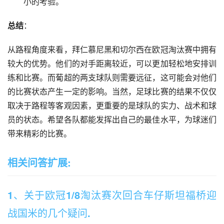
小的考验。
总结
：
从路程角度来看，拜仁慕尼黑和切尔西在欧冠淘汰赛中拥有
较大的优势。他们的对手距离较近，可以更加轻松地安排训
练和比赛。而葡超的两支球队则需要远征，这可能会对他们
的比赛状态产生一定的影响。当然，足球比赛的结果不仅仅
取决于路程等客观因素，更重要的是球队的实力、战术和球
员的状态。希望各队都能发挥出自己的最佳水平，为球迷们
带来精彩的比赛。
相关问答扩展:
1、关于欧冠1/8淘汰赛次回合车仔斯坦福桥迎
战国米的几个疑问.