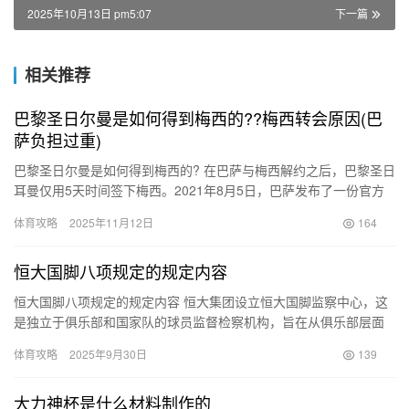
2025年10月13日 pm5:07
下一篇
相关推荐
巴黎圣日尔曼是如何得到梅西的??梅西转会原因(巴
萨负担过重)
巴黎圣日尔曼是如何得到梅西的? 在巴萨与梅西解约之后，巴黎圣日
耳曼仅用5天时间签下梅西。2021年8月5日，巴萨发布了一份官方
公告，称由于经济问题，他们无法与梅西完成续约。巴萨公告…
体育攻略
2025年11月12日
164
恒大国脚八项规定的规定内容
恒大国脚八项规定的规定内容 恒大集团设立恒大国脚监察中心，这
是独立于俱乐部和国家队的球员监督检察机构，旨在从俱乐部层面
出发，通过对所属国脚的全面监督检察，达到对球员严肃职业纪
体育攻略
2025年9月30日
139
律、提…
大力神杯是什么材料制作的