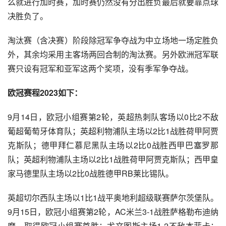
么就进行加时赛，加时赛仍然没有分出胜负最后就要靠点球
决胜负了。
淘汰赛（含决赛）阶段除冠军争夺战为中立场地一场定胜负
外，其余均采用主客场两回合制的淘汰赛。另外欧洲冠军联
赛只设有冠军和亚军这两个奖项，没有季军争夺战。
欧冠赛程2023如下：
9月14日，欧冠小组赛第2轮，英超热刺队客场以0比2不敌
葡超葡萄牙体育队；英超利物浦队主场以2比1战胜荷甲阿贾
克斯队；德甲拜仁慕尼黑队主场以2比0战胜西甲巴塞罗那
队；英超利物浦队主场以2比1战胜荷甲阿贾克斯队；西甲皇
家马德里队主场以2比0战胜德甲RB莱比锡队。
英超切尔西队主场以1比1战平奥地利超级联赛萨尔茨堡队。
9月15日，欧冠小组赛第2轮，AC米兰3-1战胜萨格勒布迪纳
摩，取得欧冠小组赛首胜；尤文图斯主场1-2不敌本菲卡；