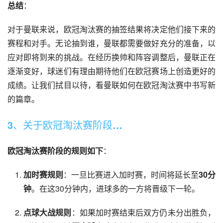
总结
：
对于曼联来说，欧冠淘汰赛的抽签结果将决定他们接下来的
赛程和对手。无论抽到谁，曼联都需要做好充分的准备，以
应对即将到来的挑战。在经历换帅和阵容调整后，曼联正在
逐渐变好，球迷们有理由期待他们在欧冠赛场上创造更好的
成绩。让我们拭目以待，看曼联如何在欧冠淘汰赛中书写新
的篇章。
3、关于欧冠淘汰赛阶段…
欧冠淘汰赛阶段的规则如下
：
加时赛规则
：一旦比赛进入加时赛，时间将延长至
30分
钟
。在这30分钟内，进球多的一方将晋级下一轮。
点球大战规则
：如果加时赛结束后双方仍未分出胜负，