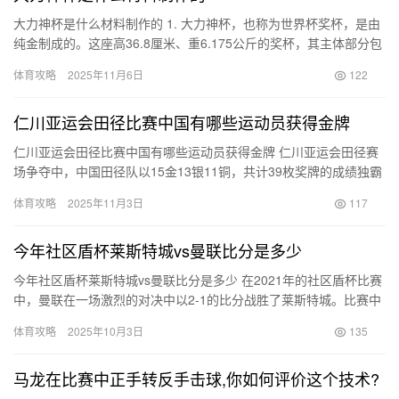
大力神杯是什么材料制作的 1. 大力神杯，也称为世界杯奖杯，是由
纯金制成的。这座高36.8厘米、重6.175公斤的奖杯，其主体部分包
含了4.97公斤的18K纯金。2. 奖杯的底座由…
体育攻略
2025年11月6日
122
仁川亚运会田径比赛中国有哪些运动员获得金牌
仁川亚运会田径比赛中国有哪些运动员获得金牌 仁川亚运会田径赛
场争夺中，中国田径队以15金13银11铜，共计39枚奖牌的成绩独霸
奖牌榜榜首，金牌以及奖牌总数均超过前两届，牢牢占据着亚…
体育攻略
2025年11月3日
117
今年社区盾杯莱斯特城vs曼联比分是多少
今年社区盾杯莱斯特城vs曼联比分是多少 在2021年的社区盾杯比赛
中，曼联在一场激烈的对决中以2-1的比分战胜了莱斯特城。比赛中
的亮点包括林加德和伊布的进球，以及瓦尔迪为莱斯特城打…
体育攻略
2025年10月3日
135
马龙在比赛中正手转反手击球,你如何评价这个技术?