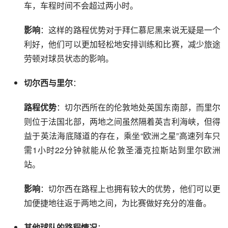
车，车程时间不会超过两小时。
影响
：这样的路程优势对于拜仁慕尼黑来说无疑是一个
利好，他们可以更加轻松地安排训练和比赛，减少旅途
劳顿对球员状态的影响。
切尔西与里尔
：
路程优势
：切尔西所在的伦敦地处英国东南部，而里尔
则位于法国北部，两地之间虽然隔着英吉利海峡，但得
益于英法海底隧道的存在，乘坐“欧洲之星”高速列车只
需1小时22分钟就能从伦敦圣潘克拉斯站到里尔欧洲
站。
影响
：切尔西在路程上也拥有较大的优势，他们可以更
加便捷地往返于两地之间，为比赛做好充分的准备。
其他球队的路程情况
：