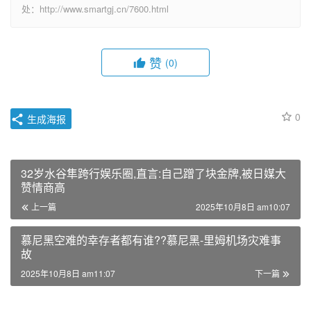
处：http://www.smartgj.cn/7600.html
赞
(0)
0
生成海报
32岁水谷隼跨行娱乐圈,直言:自己蹭了块金牌,被日媒大
赞情商高
上一篇
2025年10月8日 am10:07
慕尼黑空难的幸存者都有谁??慕尼黑-里姆机场灾难事
故
2025年10月8日 am11:07
下一篇