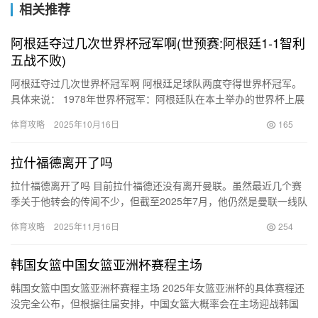
相关推荐
阿根廷夺过几次世界杯冠军啊(世预赛:阿根廷1-1智利
五战不败)
阿根廷夺过几次世界杯冠军啊 阿根廷足球队两度夺得世界杯冠军。
具体来说： 1978年世界杯冠军：阿根廷队在本土举办的世界杯上展
现了强大的实力，最终成功夺冠。 1986年世界杯冠军：在…
体育攻略
2025年10月16日
165
拉什福德离开了吗
拉什福德离开了吗 目前拉什福德还没有离开曼联。虽然最近几个赛
季关于他转会的传闻不少，但截至2025年7月，他仍然是曼联一线队
的重要球员。 1. 合同情况：拉什福德在2023年与曼联…
体育攻略
2025年11月16日
254
韩国女篮中国女篮亚洲杯赛程主场
韩国女篮中国女篮亚洲杯赛程主场 2025年女篮亚洲杯的具体赛程还
没完全公布，但根据往届安排，中国女篮大概率会在主场迎战韩国