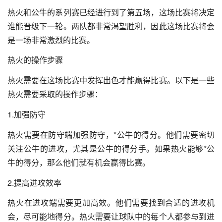
热火和公牛的系列赛已经进行到了第五场，这场比赛将决定
谁能晋级下一轮。两队都非常渴望胜利，因此这场比赛将会
是一场非常激烈的比赛。
热火的操作步骤
热火需要在这场比赛中发挥出色才能赢得比赛。以下是一些
热火需要采取的操作步骤：
1.加强防守
热火需要在防守端加强防守，*公牛的得分。他们需要密切
关注公牛的进攻，尤其是公牛的得分手。如果热火能够*公
牛的得分，那么他们就有机会赢得比赛。
2.提高进攻效率
热火在进攻端需要更加高效。他们需要找到合适的进攻机
会，尽可能地得分。热火需要让球队中的每个人都参与到进