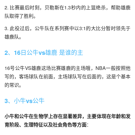
2. 比赛最后时刻，贝勒斯在1.3秒内的上篮绝杀，帮助雄鹿
队取得了胜利。
3. 此役过后，公牛队在系列赛中以3:1的大比分暂时领先于
雄鹿队。
2、16日公牛vs雄鹿 是谁的主
16号公牛VS雄鹿这场比赛雄鹿的主场哦，NBA一般按照他
写的，客场球队在前面，主场球队写在后面的，这是个基本
的常识。
3、小牛vs公牛
小牛和公牛在生物学上存在显著差异，主要体现在年龄和发
育阶段、生理特征以及社会角色等方面
：