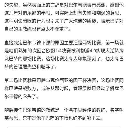
的失望，虽然表面上的言辞是对巴尔韦德表示感谢，感谢他
这几年对俱乐部的奉献，可实际上却有失望和嘲讽的意思，
这种明褒暗贬的行为也引来了广大球迷的质疑，表示巴萨对
自己的主教练也有点太不尊重了。
直接决定巴尔韦德下课的原因主要还是两场比赛，第一场就
是咱们熟知的次回合欧冠1/4决赛被利物浦4:0实现大逆转淘
汰巴萨的那场比赛，这场比赛太令人印象深刻了，也太令巴
萨的管理层失望和耻辱了。
第二场比赛就是巴萨与瓦伦西亚的国王杯决赛，这场比赛同
样巴萨是战败方，或许从那时起，管理层就已经动了解雇巴
尔韦德的念头了。
随后接任巴尔韦德的教练是一个名不见经传的教练，名字叫
塞蒂恩，只不过他在巴萨的下场也好不到哪里去。