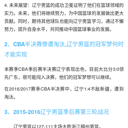
4. 未来展望：辽宁男篮的成功卫冕证明了他们在篮球领域的
实力。未来，他们将继续努力，为中国篮球的发展做出更大
贡献。同时，期待其他球队也能向辽宁男篮学习，通过不懈
努力，提升自身水平，共同推动中国篮球事业的发展。
2、CBA半决赛惨遭淘汰,辽宁男篮的冠军梦何时
才能实现
本赛季CBA季后赛半决赛辽宁表现出色，目前大比分3:0领
先广东，很可能闯入决赛，他们的冠军梦想可以继续。
在2016/2017赛季CBA半决赛中，辽宁1:4不敌新疆，遭到
淘汰。
3、2015-2016辽宁男篮季后赛第三轮战况
　　辽宁男篮以127-111主场大胜浙江稠州男篮。