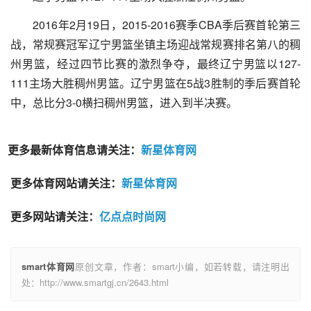
　　2016年2月19日，2015-2016赛季CBA季后赛首轮第三
战，常规赛冠军辽宁男篮坐镇主场迎战常规赛排名第八的稠
州男篮，经过四节比赛的激烈争夺，最终辽宁男篮以127-
111主场大胜稠州男篮。辽宁男篮在5战3胜制的季后赛首轮
中，总比分3-0横扫稠州男篮，进入到半决赛。
更多最新体育信息请关注：
新星体育网
更多体育网站请关注：
新星体育网
更多网站请关注：
亿点点时尚网
smart体育网
原创文章，作者：smart小编，如若转载，请注明出
处：http://www.smartgj.cn/2643.html