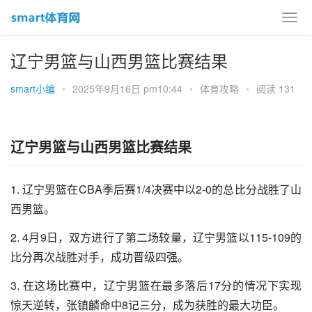
辽宁男篮与山西男篮比赛结果
smart小编
•
2025年9月16日 pm10:44
•
体育攻略
•
阅读 131
辽宁男篮与山西男篮比赛结果
1. 辽宁男篮在CBA季后赛1/4决赛中以2-0的总比分战胜了山
西男篮。
2. 4月9日，双方进行了第二场较量，辽宁男篮以115-109的
比分再次战胜对手，成功晋级四强。
3. 在这场比赛中，辽宁男篮在最多落后17分的情况下实现
惊天逆转，张镇麟命中8记三分，成为获胜的最大功臣。