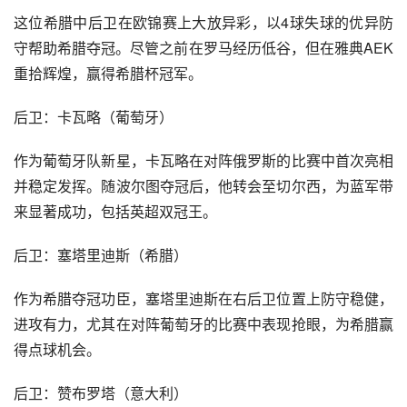
这位希腊中后卫在欧锦赛上大放异彩，以4球失球的优异防
守帮助希腊夺冠。尽管之前在罗马经历低谷，但在雅典AEK
重拾辉煌，赢得希腊杯冠军。
后卫：卡瓦略（葡萄牙）
作为葡萄牙队新星，卡瓦略在对阵俄罗斯的比赛中首次亮相
并稳定发挥。随波尔图夺冠后，他转会至切尔西，为蓝军带
来显著成功，包括英超双冠王。
后卫：塞塔里迪斯（希腊）
作为希腊夺冠功臣，塞塔里迪斯在右后卫位置上防守稳健，
进攻有力，尤其在对阵葡萄牙的比赛中表现抢眼，为希腊赢
得点球机会。
后卫：赞布罗塔（意大利）