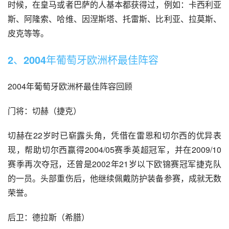
时候，在皇马或者巴萨的人基本都获得过，例如：卡西利亚
斯、阿隆索、哈维、因涅斯塔、托雷斯、比利亚、拉莫斯、
皮克等等。
2、2004年葡萄牙欧洲杯最佳阵容
2004年葡萄牙欧洲杯最佳阵容回顾
门将：切赫（捷克）
切赫在22岁时已崭露头角，凭借在雷恩和切尔西的优异表
现，帮助切尔西赢得2004/05赛季英超冠军，并在2009/10
赛季再次夺冠，还曾是2002年21岁以下欧锦赛冠军捷克队
的一员。头部重伤后，他继续佩戴防护装备参赛，成就无数
荣誉。
后卫：德拉斯（希腊）