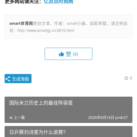
更多网站请关注：
亿点点时尚网
smart体育网
原创文章，作者：smart小编，如若转载，请注明出
处：http://www.smartgj.cn/2615.html
赞
(0)
0
生成海报
国际米兰历史上的最佳阵容是
上一篇
2025年9月16日 pm8:07
日乒赛刘诗雯为什么退赛?