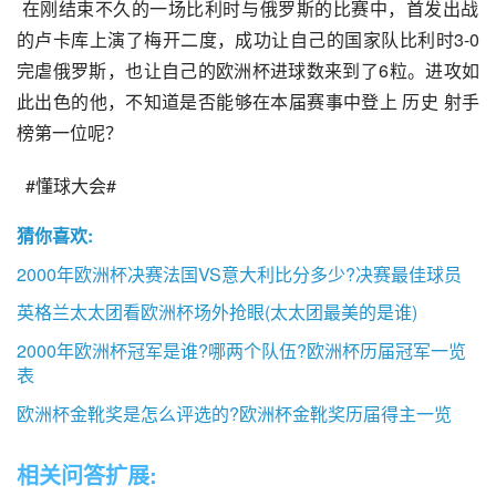
 在刚结束不久的一场比利时与俄罗斯的比赛中，首发出战
的卢卡库上演了梅开二度，成功让自己的国家队比利时3-0
完虐俄罗斯，也让自己的欧洲杯进球数来到了6粒。进攻如
此出色的他，不知道是否能够在本届赛事中登上 历史 射手
榜第一位呢？
  #懂球大会#
猜你喜欢:
2000年欧洲杯决赛法国VS意大利比分多少?决赛最佳球员
英格兰太太团看欧洲杯场外抢眼(太太团最美的是谁)
2000年欧洲杯冠军是谁?哪两个队伍?欧洲杯历届冠军一览
表
欧洲杯金靴奖是怎么评选的?欧洲杯金靴奖历届得主一览
相关问答扩展: