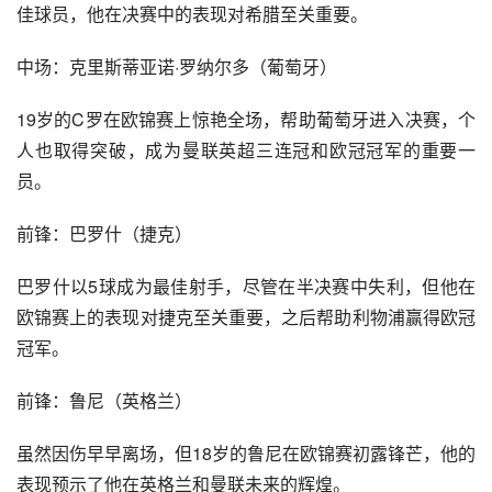
佳球员，他在决赛中的表现对希腊至关重要。
中场：克里斯蒂亚诺·罗纳尔多（葡萄牙）
19岁的C罗在欧锦赛上惊艳全场，帮助葡萄牙进入决赛，个
人也取得突破，成为曼联英超三连冠和欧冠冠军的重要一
员。
前锋：巴罗什（捷克）
巴罗什以5球成为最佳射手，尽管在半决赛中失利，但他在
欧锦赛上的表现对捷克至关重要，之后帮助利物浦赢得欧冠
冠军。
前锋：鲁尼（英格兰）
虽然因伤早早离场，但18岁的鲁尼在欧锦赛初露锋芒，他的
表现预示了他在英格兰和曼联未来的辉煌。