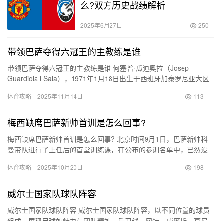
么?双方历史战绩解析
2025年6月27日
250
带领巴萨夺得六冠王的主教练是谁
带领巴萨夺得六冠王的主教练是谁 何塞普·瓜迪奥拉（Josep
Guardiola i Sala），1971年1月18日出生于西班牙加泰罗尼亚大区
桑特佩多，前西班牙职业足球运动员，曾…
体育攻略
2025年11月14日
113
梅西缺席巴萨新帅首训是怎么回事?
梅西缺席巴萨新帅首训是怎么回事? 北京时间9月1日，巴萨新帅科
曼带队进行了上任后的首堂训练课，在公布的参训名单中，已然没
有梅西的身影，而近期陷入转会传闻的拉基蒂奇在经过俱乐部许可
体育攻略
2025年10月20日
198
的…
威尔士国家队球队阵容
威尔士国家队球队阵容 威尔士国家队球队阵容，以不同位置的球员
组成，展现足球的魅力与团队精神。后卫线，冈特、威廉斯、亨尼