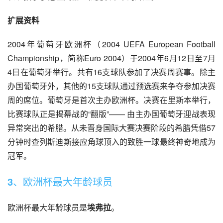
扩展资料
2004年葡萄牙欧洲杯（2004 UEFA European Football 
Championship，简称Euro 2004）于2004年6月12日至7月
4日在葡萄牙举行。共有16支球队参加了决赛周赛事。除主
办国葡萄牙外，其他的15支球队通过预选赛来争夺参加决赛
周的席位。葡萄牙是首次主办欧洲杯。决赛在里斯本举行，
比赛球队正是揭幕战的“翻版”—— 由主办国葡萄牙迎战表现
异常突出的希腊。从未晋身国际大赛决赛阶段的希腊凭借57
分钟时查列斯迪斯接应角球顶入的致胜一球最终神奇地成为
冠军。
3、欧洲杯最大年龄球员
欧洲杯最大年龄球员是
埃弗拉
。