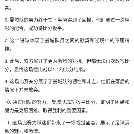
奏。
6. 曼城队的努力终于在下半场得到了回报，他们通过一次精
彩的配合，成功将比分扳平。
7. 这个进球体现了曼城队员之间的默契和逆境中的不屈精
神。
8. 此后，双方展开了更为激烈的对抗，但都无法再次改写比
分，最终这场德比战以1-1的比分结束。
9. 这场比赛充分展示了曼城队的韧性和斗志，他们在落后的
情况下并未放弃。
10. 通过团队的努力，曼城队成功扳平比分，证明了团结和
毅力是克服困难、取得胜利的重要因素。
11. 这场比赛为球迷们带来了一场视觉盛宴，展示了足球运
动的魅力和激情。