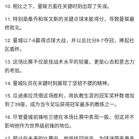
10. 相比之下，曼联方面在关键时刻出现了失误。
11. 特别是桑乔和埃文斯的关键点球未能得分，导致曼联最
终败北。
12. 曼城以7-6赢得点球大战，并以总比分8-7夺冠，捧起社
区盾杯。
13. 这场比赛不仅是技战术水平的较量，更是心态和意志力
的考验。
14. 曼城队员在关键时刻展现了坚韧不拔的精神。
15. 瓜迪奥拉凭借这场胜利，将执教生涯的冠军奖杯数增加
到了39座，成为当今足坛获得冠军最多的教练之一。
16. 尽管曼城前锋哈兰德在本场比赛中表现一般，但这并不
影响他作为世界级前锋的地位。
17. 预计在未来的比赛中，他将找回状态，为球迷带来更多