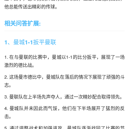
他总能传送出精彩的传球。
相关问答扩展:
1、曼城1-1扳平曼联
1. 在与曼联的比赛中，曼城以1-1的比分扳平，展现了一场
激烈的德比战。
2. 这场曼市德比中，曼城队在落后的情况下展现了顽强的斗
志。
3. 曼联队在上半场先声夺人，通过一次精妙配合取得领先。
4. 曼城队并未因此而气馁，他们在下半场展开了猛烈的反
击。
5. 通过调整战术和加强进攻，曼城队逐渐找回了比赛的节