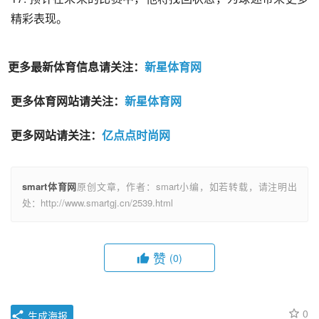
精彩表现。
更多最新体育信息请关注：
新星体育网
更多体育网站请关注：
新星体育网
更多网站请关注：
亿点点时尚网
smart体育网
原创文章，作者：smart小编，如若转载，请注明出
处：http://www.smartgj.cn/2539.html
赞
(0)
0
生成海报