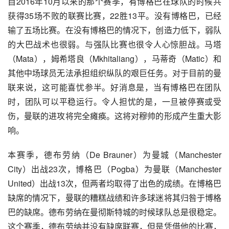
自2016年10月以来的那个赛季，有博格巴在球队的时候共
获得35场不败的联赛比赛，22胜13平。没有博格巴，已经
输了五场比赛。在没有博格巴的情况下，创造力低下，弱队
的大巴战术也很弱。与强队比赛也很令人心惊胆战。马塔
（Mata），姆希塔良（Mkhitaliang），马蒂奇（Matic）和
其他中场球员无法承担组织纵队的艰巨任务。对于目前的曼
联来说，这可能喜忧参半。好消息是，当有博格巴在团队
时，团队可以平稳运行。令人担忧的是，一旦被停赛或受
伤，曼联的进攻将完全瘫痪。这将对穆帅的形成产生重大影
响。
本赛季，德布劳纳（De Brauner）为曼城（Manchester 
City）出战23次，博格巴（Pogba）为曼联（Manchester 
United）出战13次，但两者均取得了出色的成绩。在博格巴
缺席的情况下，曼联的糟糕战绩和许多球迷将其归咎于博格
巴的缺席。德布劳纳在曼彻斯特城的时候球队总是很稳定。
这个赛季，德布劳纳并没有缺席联赛，但是凭借他的比赛，