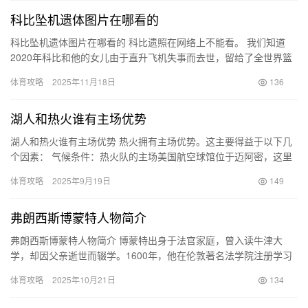
科比坠机遗体图片在哪看的
科比坠机遗体图片在哪看的 科比遗照在网络上不能看。 我们知道
2020年科比和他的女儿由于直升飞机失事而去世，留给了全世界篮
球梦无尽的遗憾，而当时有人拍摄了一部分科比遗体的照片发布
体育攻略
2025年11月18日
136
出…
湖人和热火谁有主场优势
湖人和热火谁有主场优势 热火拥有主场优势。这主要得益于以下几
个因素： 气候条件：热火队的主场美国航空球馆位于迈阿密，这里
拥有热带气候，温度和湿度更适合热火球员比赛。相比之下，洛杉
体育攻略
2025年9月19日
149
矶…
弗朗西斯博蒙特人物简介
弗朗西斯博蒙特人物简介 博蒙特出身于法官家庭，曾入读牛津大
学，却因父亲逝世而辍学。1600年，他在伦敦著名法学院注册学习
法律，然而，他的一生并未涉足律师职业。博蒙特常与作家交往，
体育攻略
2025年10月21日
134
成…