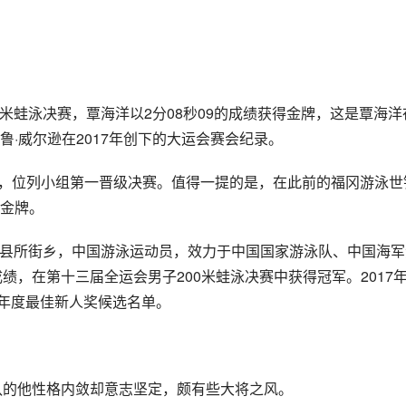
0米蛙泳决赛，覃海洋以2分08秒09的成绩获得金牌，这是覃海洋
·威尔逊在2017年创下的大运会赛会纪录。
成绩，位列小组第一晋级决赛。值得一提的是，在此前的福冈游泳世
金牌。
石门县所街乡，中国游泳运动员，效力于中国国家游泳队、中国海军
的成绩，在第十三届全运会男子200米蛙泳决赛中获得冠军。2017
人物年度最佳新人奖候选名单。
军队的他性格内敛却意志坚定，颇有些大将之风。