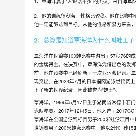
1、覃海洋属于“人狠话不多”的类型，来自海
2、他的训练很刻苦，性格比较稳。他在比赛中
他一定能够达到目标。从他的性格和潜力来看，
2、总算是知道覃海洋为什么叫蛙王了
覃海洋在世锦赛100蛙比赛中游出了57秒76的成
的金牌得主。在决赛中，覃海洋凭借出色的发挥
前，他在预赛中已经刷新了一次亚运会纪录。覃
现突出。在2023年7月的日本福冈游泳世锦赛
下了新的世界纪录，因此被誉为“蛙王”。
覃海洋，1999年5月17日生于湖南省常德市
泳队参赛。2017年12月5日，他入选了2017C
覃海洋在全国游泳锦标赛男子200米蛙泳项目中以2
世锦赛男子200米蛙泳比赛中，他以2分01秒1