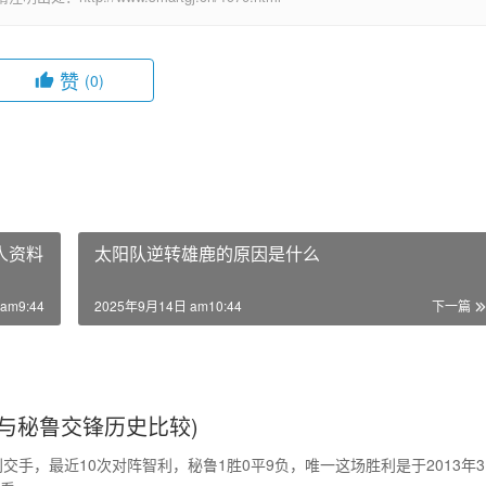
赞
(0)
人资料
太阳队逆转雄鹿的原因是什么
am9:44
2025年9月14日 am10:44
下一篇
与秘鲁交锋历史比较)
交手，最近10次对阵智利，秘鲁1胜0平9负，唯一这场胜利是于2013年3