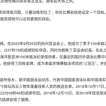
军队的他性格内敛却意志坚定，颇有些大将之风。
表现得很沉稳，只要训练到位了，你在比赛前给他设定一个目标
我觉得他可以达到更高的目标。
绩。在2023年9月25日的杭州亚运会上，他成为了男子100米蛙
，以57秒76的成绩轻松夺冠，同时也刷新了亚运会纪录。在此
海洋是亚洲100米蛙泳纪录保持者，在最近的国内外游泳比赛中
上，他获得了四枚金牌，成为单届世锦赛蛙泳项目的“三冠王”，并
石门县所街乡，是中国游泳运动员，代表中国国家游泳队和中国海军
CTV体坛风云人物年度最佳新人奖的候选名单。2018年10月17日
分09秒65的成绩夺冠。2018年12月13日，在2018年短池游
5的成绩获得了银牌。