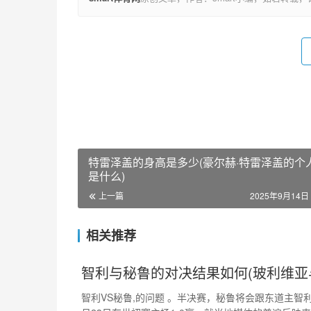
特雷泽盖的身高是多少(豪尔赫·特雷泽盖的个
是什么)
上一篇
2025年9月14日 
相关推荐
智利与秘鲁的对决结果如何(玻利维亚
智利VS秘鲁,的问题 。半决赛，秘鲁将会跟东道主智利