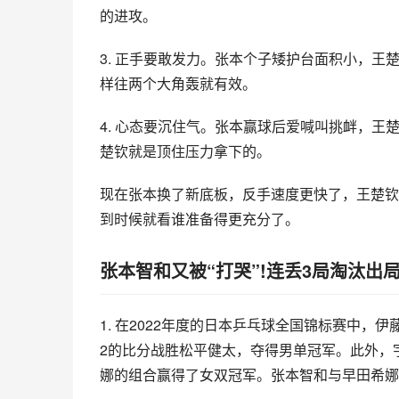
的进攻。
3. 正手要敢发力。张本个子矮护台面积小，
样往两个大角轰就有效。
4. 心态要沉住气。张本赢球后爱喊叫挑衅，王
楚钦就是顶住压力拿下的。
现在张本换了新底板，反手速度更快了，王楚钦
到时候就看谁准备得更充分了。
张本智和又被“打哭”!连丢3局淘汰出
1. 在2022年度的日本乒乓球全国锦标赛中，
2的比分战胜松平健太，夺得男单冠军。此外，
娜的组合赢得了女双冠军。张本智和与早田希娜