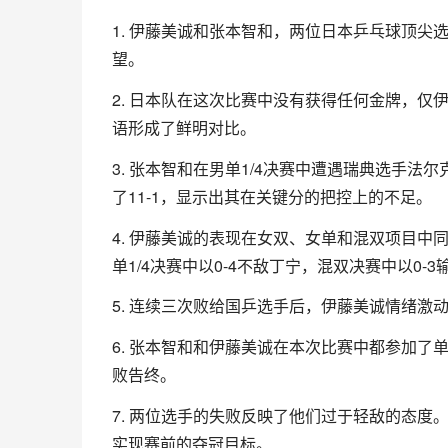
1. 伊藤美诚和张本智和，两位日本乒乓球顶
望。
2. 日本队在这次比赛中没有获得任何金牌，
语形成了鲜明对比。
3. 张本智和在男单1/4决赛中遭遇瑞典选手法
了11-1，显示出其在关键分的把控上的不足。
4. 伊藤美诚的表现在女双、女单和混双项目中
单1/4决赛中以0-4不敌丁宁，混双决赛中以0-
5. 连续三次败给国乒选手后，伊藤美诚情绪
6. 张本智和和伊藤美诚在本次比赛中都参加
败告终。
7. 两位选手的失败反映了他们过于轻敌的态
实现赛前的夺冠目标。