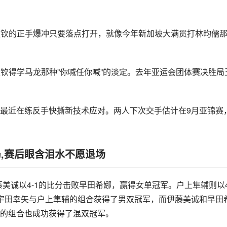
王楚钦的正手爆冲只要落点打开，就像今年新加坡大满贯打林昀儒
楚钦得学马龙那种”你喊任你喊”的淡定。去年亚运会团体赛决胜局
最近在练反手快撕新技术应对。两人下次交手估计在9月亚锦赛
局,赛后眼含泪水不愿退场
伊藤美诚以4-1的比分击败早田希娜，赢得女单冠军。户上隼辅则以4
宇田幸矢与户上隼辅的组合获得了男双冠军，而伊藤美诚和早田
的组合也成功获得了混双冠军。