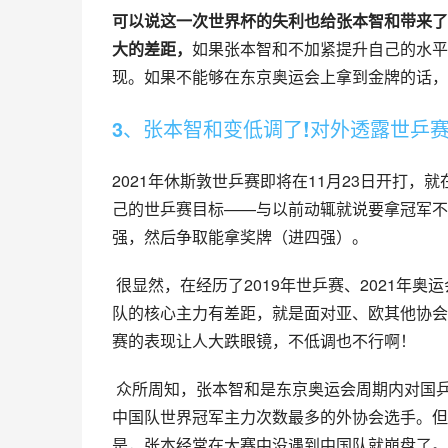
可以说这一次世界杯的失利也给张本智和带来了
大的差距，
如果张本智和不加紧提升自己的水平
现。如果不能够在东京奥运会上拿到金牌的话，
3、张本智和变低调了!对外透露世乒赛
2021年休斯敦世乒赛即将在11月23日开打
己的世乒赛目标——与以前动辄就说要拿冠军不
强，然后争取能拿奖牌（进四强）。
 很显然，在经历了2019年世乒赛、2021年奥运会爆冷输球后，张本智和已经看到了自己身上的不足：不光和中国
队的核心主力有差距，就是面对亚、欧其他协会
赛的表现让人大跌眼镜，不低调也不行啊！
 众所周知，张本智和是东京奥运会周期内对国乒冲击最大的运动员，他和伊藤美诚一起成为了2017~2021年突破
中国队世界冠军主力次数最多的外协会选手。但
是，张本经常在大赛中没遇到中国队就崩盘了。