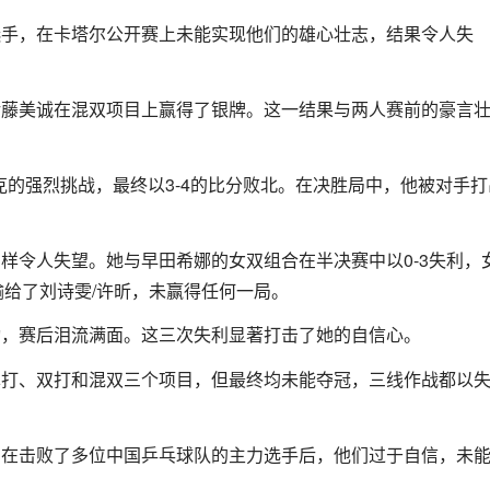
尖选手，在卡塔尔公开赛上未能实现他们的雄心壮志，结果令人失
仅伊藤美诚在混双项目上赢得了银牌。这一结果与两人赛前的豪言
尔克的强烈挑战，最终以3-4的比分败北。在决胜局中，他被对手打
同样令人失望。她与早田希娜的女双组合在半决赛中以0-3失利，
3输给了刘诗雯/许昕，未赢得任何一局。
激动，赛后泪流满面。这三次失利显著打击了她的自信心。
了单打、双打和混双三个项目，但最终均未能夺冠，三线作战都以
度。在击败了多位中国乒乓球队的主力选手后，他们过于自信，未