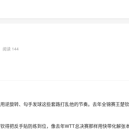
阅读 144
必须用逆旋转、勾手发球这些套路打乱他的节奏。去年全锦赛王楚
楚钦得把反手贴防练到位，像去年WTT总决赛那样用快带化解张