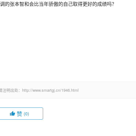
调的张本智和会比当年骄傲的自己取得更好的成绩吗？
ttp://www.smartgj.cn/1946.html
赞
(0)