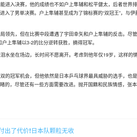
中未能进入决赛，他的成绩也不如户上隼辅和松平健太，后者世界
进入了男单决赛。户上隼辅甚至成为了锦标赛的“双冠王”，与伊
合开局领先，但在比赛中段遭遇了宇田幸矢和户上隼辅的反击。尽
和户上隼辅以3-2的比分逆转获胜，摘得冠军。
含泪水坐在场边，长时间不愿离开。考虑到他年仅19岁，这样的
和男双的冠军机会，但他依然是日本乒乓球界最具威胁的选手，也
睹的，尽管还有一些方面需要改进。抛开国籍和民族情感，张本
付出了代价!日本队颗粒无收