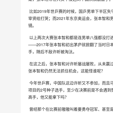
 比如2019年世乒赛的时候，国乒男单下半区失守、德国世界冠军波尔因病退赛，结果张本智和还是被韩国选手安
宰贤给打哭；而2021年东京奥运会，张本智
镜。
 以上两次大赛张本智和都是连男单八强都没打进，输得相当惨，还不如自己13岁第一次参加世乒赛时候的成绩
——2017年张本智和初出茅庐就掀翻了当时日
手，随后不敌许昕被淘汰。
 在这之后，张本智和对许昕屡战屡败，从未赢过，2019年世乒赛许昕出局了，2021年奥运会许昕没参加单打，但
张本智和仍然无法抓住机会，这能怪谁呢？
 今年世乒赛，中国队这边许昕又不参加，而且马龙也放弃报名，结果张本智和迎来了一个绝佳机遇，成为了男单
项目的2号种子选手，至少在决赛前是不会遇到
高手，他又能拿下吗？
 曾经那个在比赛前嗷嗷叫着要勇夺冠军、甚至是3金的张本智和已经不见了踪影，取而代之的是一个将八强、奖牌