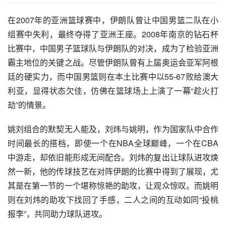
在2007年的亚洲篮球赛中，伊朗队曾让中国男篮二队在小
组赛中失利，最终夺得了亚洲王座。2008年南京的钻石杯
比赛中，中国男子篮球队与伊朗队的对决，成为了检验亚洲
霸主地位的关键之战。尽管伊朗队曾有上届奥运会亚军阿根
廷的硬实力，而中国男篮则在本土比赛中以55-67败给澳大
利亚，显得状态欠佳，仿佛在篮球场上上演了一幕“趁火打
劫”的情景。
姚刘组合的默契无人能及，刘炜与姚明，作为国家队中合作
时间最长的搭档，即使一个在NBA全球巅峰，一个在CBA
中游走，却依旧能形成无间配合。刘炜的复出让球队进攻焕
然一新，他的传球技艺在对阵伊朗的比赛中得到了展现，尤
其是在第一节的一个堪称惊艳的助攻，让观众惊叹。而姚明
则在刘炜的助攻下找回了手感，二人之间的互动如同“投桃
报李”，共同助力球队进攻。