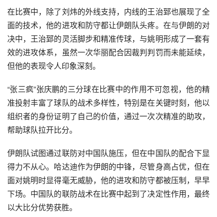
在比赛中，除了刘炜的外线支持，内线的王治郅也展现了全
面的技术，他的进攻和防守都让伊朗队头疼。在与伊朗的对
决中，王治郅的灵活脚步和精准传球，与姚明形成了一套有
效的进攻体系，虽然一次华丽配合因裁判判罚而未能延续，
但他的表现令人印象深刻。
“张三疯”张庆鹏的三分球在比赛中的作用不可忽视，他的精
准投射丰富了球队的战术多样性，特别是在关键时刻，他以
组织者的身份证明了自己的价值，通过一次次精准的助攻，
帮助球队拉开比分。
伊朗队试图通过联防对中国队施压，但在中国队的配合下显
得力不从心。哈达迪作为伊朗的中锋，尽管身高占优，但在
面对姚明时显得毫无威胁，他的进攻和防守都被压制，早早
下场。中国队的联防战术在比赛中起到了决定性作用，最终
以大比分优势获胜。