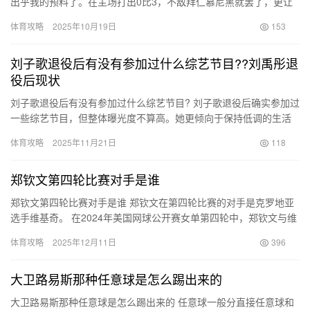
出乎我的预料了。在主场打出0比3，不敌拜仁慕尼黑就罢了，更让
人感觉尴尬的是，他们全场比赛几乎没有形成任何有威胁的射门…
体育攻略
2025年10月19日
153
刘子歌退役后有没有参加过什么综艺节目??刘禹彤退
役后现状
刘子歌退役后有没有参加过什么综艺节目? 刘子歌退役后确实参加过
一些综艺节目，但整体曝光度不算高。她更倾向于保持低调的生活
方式，偶尔参与体育相关或公益性质的活动。 1. 2017年她…
体育攻略
2025年11月21日
118
郑钦文第四轮比赛对手是谁
郑钦文第四轮比赛对手是谁 郑钦文在第四轮比赛的对手是克罗地亚
选手维基奇。 在2024年美国网球公开赛女单第四轮中，郑钦文与维
基奇展开了一场激烈的对决。这场比赛不仅是两位选手之间的较…
体育攻略
2025年12月11日
396
大卫路易斯那种任意球是怎么踢出来的
大卫路易斯那种任意球是怎么踢出来的 任意球一般分直接任意球和