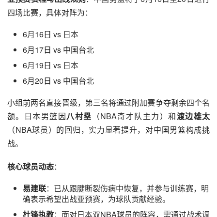
四场比赛，具体对阵为：
6月16日 vs 日本
6月17日 vs 中国台北
6月19日 vs 日本
6月20日 vs 中国台北
小组前两名直接晋级，第三名将通过附加赛争夺剩余四个名
额。日本男篮因
八村塁
（NBA奇才队主力）和
渡边雄太
（NBA球员）的回归，实力显著提升，对中国男篮构成挑
战。
核心球员动态
：
易建联
：已从跟腱断裂伤病中恢复，并参与训练赛，明
确表示希望出战亚预赛，为球队贡献经验。
杜锋执教
：面对日本双NBA球员的阵容，需通过战术调