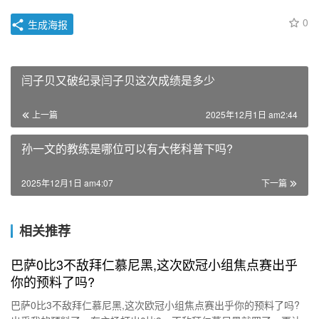
0
生成海报
闫子贝又破纪录闫子贝这次成绩是多少
上一篇
2025年12月1日 am2:44
孙一文的教练是哪位可以有大佬科普下吗?
2025年12月1日 am4:07
下一篇
相关推荐
巴萨0比3不敌拜仁慕尼黑,这次欧冠小组焦点赛出乎
你的预料了吗?
巴萨0比3不敌拜仁慕尼黑,这次欧冠小组焦点赛出乎你的预料了吗?