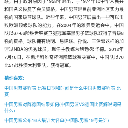
联，由于政治原因于1958年退出，于1974年以中华人民共
和国名义恢复了会员资格，中国男篮是目前亚洲地区实力最
强的国家级篮球队。近些年来，中国男篮展露出一些可以击
败欧洲顶级球队的能力。在2004年的雅典奥运会中，中国
队以67-66险胜世锦赛卫冕冠军塞黑男子篮球队取得了晋级8
强的资格。球队拥有姚明、易建联、孙悦、王治郅这样的加
盟过NBA的优秀球员，现任主教练为鲍勃·邓华德。2012年
7月10日，在斯坦科维奇杯洲际篮球赛决赛中，中国队以70
比51战胜澳大利亚队，获得冠军。
猜你喜欢:
中国男篮赛程表 比赛日期和时间是什么中国男篮赛程表 比
赛
中国男篮对阵德国结果如何(中国男篮VS德国比赛解说词是
什么)
中国男篮公布16人集训大名单(中国队男篮19号是谁)