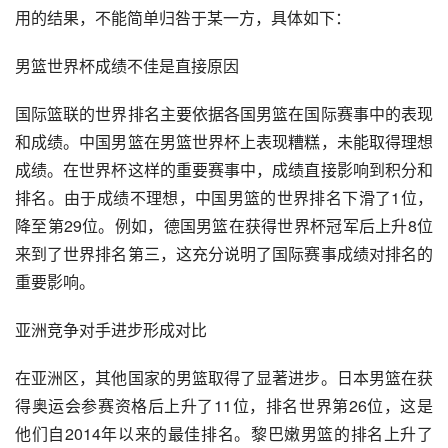
用的结果，不能简单归咎于某一方，具体如下：
男篮世界杯成绩不佳是直接原因
国际篮联的世界排名主要依据各国男篮在国际赛事中的表现
和成绩。中国男篮在男篮世界杯上表现糟糕，未能取得理想
成绩。在世界杯这样的重要赛事中，成绩直接影响到积分和
排名。由于成绩不理想，中国男篮的世界排名下滑了1位，
降至第29位。例如，德国男篮在获得世界杯冠军后上升8位
来到了世界排名第三，这充分说明了国际赛事成绩对排名的
重要影响。
亚洲竞争对手进步形成对比
在亚洲区，其他国家的男篮取得了显著进步。日本男篮在获
得奥运会参赛资格后上升了11位，排名世界第26位，这是
他们自2014年以来的最佳排名。黎巴嫩男篮的排名上升了