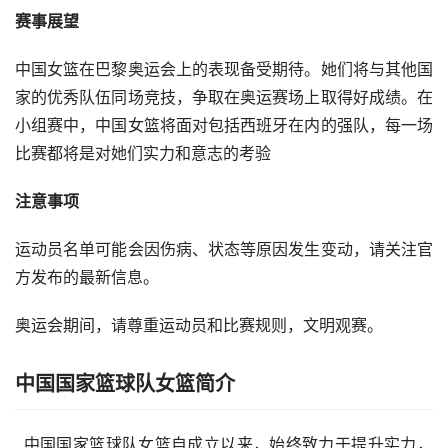
赛事展望
中国女篮在巴黎奥运会上的表现备受期待。她们将与其他国
家的优秀队伍同场竞技，争取在奥运赛场上取得好成绩。在
小组赛中，中国女篮将面对包括西班牙在内的强队，每一场
比赛都将是对她们实力和意志的考验
注意事项
运动员名单可能会因伤病、状态等原因发生变动，请关注官
方发布的最新信息。
奥运会期间，请尊重运动员和比赛规则，文明观赛。
中国国家篮球队女篮简介
  中国国家篮球队女篮自成立以来，始终致力于提升实力，