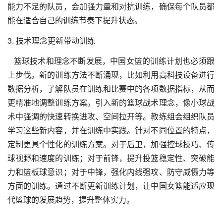
能力不足的队员，会加强力量和对抗训练，确保每个队员都
能在适合自己的训练节奏下提升状态。
3. 技术理念更新带动训练
   篮球技术和理念不断发展，中国女篮的训练计划也必须跟
上步伐。新的训练方法不断涌现，比如利用高科技设备进行
数据分析，了解队员在训练和比赛中的各项数据指标，从而
更精准地调整训练方案。引入新的篮球战术理念，像小球战
术中强调的快速转换进攻、空间拉开等。教练组会组织队员
学习这些新内容，并在训练中实践。针对不同位置的特点，
定制更具个性化的训练方案。对于后卫，加强控球技巧、传
球视野和速度的训练；对于前锋，提升投篮稳定性、突破能
力和篮板球意识；对于中锋，强化内线强攻、防守威慑力等
方面的训练。通过不断更新训练计划，让中国女篮能适应现
代篮球的发展趋势，提升整体实力。