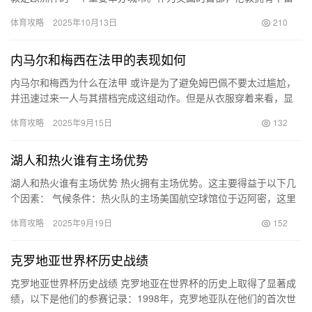
的体育资源和举办大型赛事的经验。欧洲杯足球赛在伦敦的举办…
体育攻略
2025年10月13日
210
内马尔和梅西在法甲的表现如何
内马尔和梅西为什么在法甲 或许是为了避免姆巴佩不要太过尴尬，
并迅速过来一人与其搭档完成这组动作。但是从衣服穿着来看，显
然不像是球队中的队员，更像是球队的工作人员，如此举动似乎更
体育攻略
2025年9月15日
132
加有…
湖人和热火谁有主场优势
湖人和热火谁有主场优势 热火拥有主场优势。这主要得益于以下几
个因素： 气候条件：热火队的主场美国航空球馆位于迈阿密，这里
拥有热带气候，温度和湿度更适合热火球员比赛。相比之下，洛杉
体育攻略
2025年9月19日
152
矶…
克罗地亚世界杯历史战绩
克罗地亚世界杯历史战绩 克罗地亚在世界杯的历史上取得了显著成
绩，以下是他们的参赛记录：1998年，克罗地亚队在他们的首次世