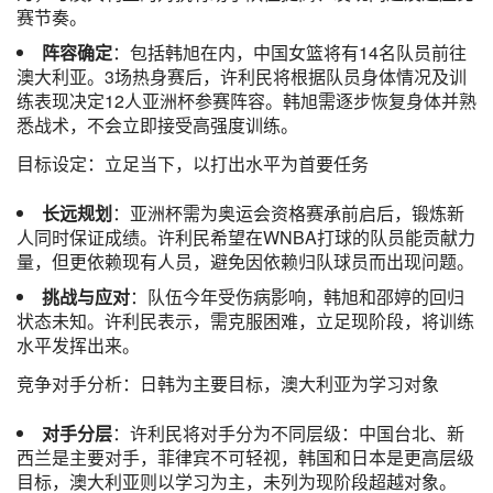
赛节奏。
阵容确定
：包括韩旭在内，中国女篮将有14名队员前往
澳大利亚。3场热身赛后，许利民将根据队员身体情况及训
练表现决定12人亚洲杯参赛阵容。韩旭需逐步恢复身体并熟
悉战术，不会立即接受高强度训练。
目标设定：立足当下，以打出水平为首要任务
长远规划
：亚洲杯需为奥运会资格赛承前启后，锻炼新
人同时保证成绩。许利民希望在WNBA打球的队员能贡献力
量，但更依赖现有人员，避免因依赖归队球员而出现问题。
挑战与应对
：队伍今年受伤病影响，韩旭和邵婷的回归
状态未知。许利民表示，需克服困难，立足现阶段，将训练
水平发挥出来。
竞争对手分析：日韩为主要目标，澳大利亚为学习对象
对手分层
：许利民将对手分为不同层级：中国台北、新
西兰是主要对手，菲律宾不可轻视，韩国和日本是更高层级
目标，澳大利亚则以学习为主，未列为现阶段超越对象。