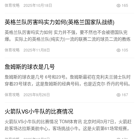
足球联合会组织的，仅限于欧洲国家的国家队参加。作为一项顶级
体育攻略
2025年10月18日
165
赛…
英格兰队厉害吗实力如何(英格兰国家队战绩)
英格兰队厉害吗实力如何 实力并不强，要不然也不会被德国队完
爆。 实际上的英格兰队(纯实力)一流的联赛二流的球员二流的教练
三流的技战术四流的意志品质综合来看(1+2+2+3+4)/5…
体育攻略
2025年11月8日
105
詹姆斯的球衣是几号
詹姆斯的球衣是几号 6号和23号。詹姆斯最初在克利夫兰骑士队时
穿着23号球衣，这是詹姆斯的经典号码，也是迈克尔·乔丹的号码。
后来加盟迈阿密热火队时，由于乔丹的23号球衣在热火队已经…
体育攻略
2025年9月26日
167
火箭队VS小牛队的比赛情况
火箭队VS小牛队的比赛情况 TOM体育讯 北京时间3月7日，火箭赶
赴客场达拉斯美航中心，客场挑战小牛。这是火箭第61场常规赛，
上赛季火箭同期战绩为37胜24负。是役之前，火箭取得了…