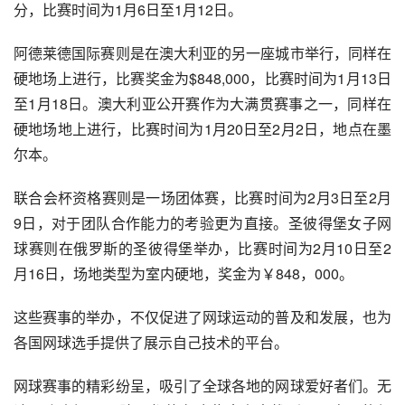
分，比赛时间为1月6日至1月12日。
阿德莱德国际赛则是在澳大利亚的另一座城市举行，同样在
硬地场上进行，比赛奖金为$848,000，比赛时间为1月13日
至1月18日。澳大利亚公开赛作为大满贯赛事之一，同样在
硬地场地上进行，比赛时间为1月20日至2月2日，地点在墨
尔本。
联合会杯资格赛则是一场团体赛，比赛时间为2月3日至2月
9日，对于团队合作能力的考验更为直接。圣彼得堡女子网
球赛则在俄罗斯的圣彼得堡举办，比赛时间为2月10日至2
月16日，场地类型为室内硬地，奖金为￥848，000。
这些赛事的举办，不仅促进了网球运动的普及和发展，也为
各国网球选手提供了展示自己技术的平台。
网球赛事的精彩纷呈，吸引了全球各地的网球爱好者们。无