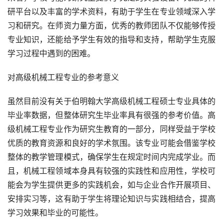
研平台以及丰富的学术资料，有助于学生在专业领域深入学
习和研究。在师资力量方面，优秀的教师团队不仅能够传授
专业知识，还能给予学生有效的指导和支持，帮助学生克服
学习过程中遇到的困难。
对高级机械工程专业的参考意义
虽然目前没有关于伯明翰大学高级机械工程硕士专业具体的
毕业率数据，但整体研究生毕业率具有很强的参考价值。高
级机械工程专业作为研究生教育的一部分，同样受益于学校
优质的教育资源和良好的学术氛围。该专业可能会借鉴学校
整体的教学管理模式，确保学生在规定时间内完成学业。而
且，机械工程领域本身具有较强的实践性和应用性，学校可
能会为学生提供更多的实践机会，如与企业合作开展项目、
安排实习等，这有助于学生将理论知识与实践相结合，提高
学习效果和毕业的可能性。