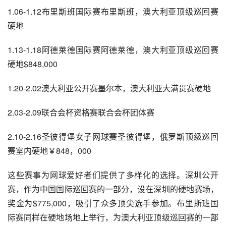
1.06-1.12布里斯班国际赛布里斯班，澳大利亚顶级巡回赛
硬地
1.13-1.18阿德莱德国际赛阿德莱德，澳大利亚顶级巡回赛
硬地$848,000
1.20-2.02澳大利亚公开赛墨尔本，澳大利亚大满贯赛硬地
2.03-2.09联合会杯资格赛联合会杯团体赛
2.10-2.16圣彼得堡女子网球赛圣彼得堡，俄罗斯顶级巡回
赛室内硬地￥848，000
这些赛事为网球爱好者们提供了多样化的选择。深圳公开
赛，作为中国国际巡回赛的一部分，设在深圳的硬地赛场，
奖金为$775,000，吸引了众多顶尖选手参加。布里斯班国
际赛同样在硬地场地上举行，为澳大利亚顶级巡回赛的一部