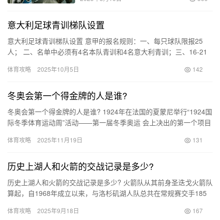
意大利足球青训梯队设置
意大利足球青训梯队设置 意甲的报名规则：一、每只球队限报25
人； 二、名单中必须有4名本队青训和4名意大利青训；三、16-21
岁阶段在意大利注册三年为意大利青训，在某队注册三年为该…
体育攻略
2025年10月5日
142
冬奥会第一个得金牌的人是谁?
冬奥会第一个得金牌的人是谁? 1924年在法国的夏蒙尼举行“1924国
际冬季体育运动周”活动——第一届冬季奥运 会上决出的第一个项目
是男子500米速度滑冰，来自美国的运动员查尔斯朱…
体育攻略
2025年11月19日
131
历史上湖人和火箭的交战记录是多少?
历史上湖人和火箭的交战记录是多少? 火箭队从其前身圣迭戈火箭队
算起，自1968年成立以来，与洛杉矶湖人队总共在常规赛交手185
次，仅取得61胜124负的战绩，从历史看，处于绝对的劣…
体育攻略
2025年9月18日
167