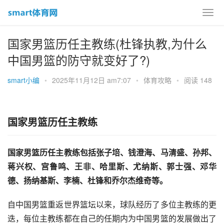
国家男篮历任主教练(杜锋执教,为什么
中国男篮的防守就变好了?)
smart小编
•
2025年11月12日 am7:07
•
体育攻略
•
阅读 148
国家男篮历任主教练
国家男篮历任主教练包括张子培、钱澄海、马清盛、孙邦、
蒋兴权、宫鲁鸣、王非、哈里斯、尤纳斯、郭士强、邓华
德、扬纳基斯、李楠、杜锋和乔尔杰维奇等。
自中国男篮重返世界篮坛以来，球队经历了多位主教练的更
迭，每位主教练都在自己的任期内为中国男篮的发展做出了