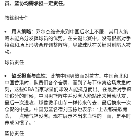
员、篮协均需承担一定责任
。
教练组责任
用人策略
：乔尔杰维奇来到中国后水土不服，其用人策
略未能充分发挥球员的优势。在关键比赛中，没有根据对手
特点和场上形势合理调整阵容，导致球队在关键时刻陷入被
动。
球员责任
缺乏担当与血性
：此前中国男篮面对蒙古、中国台北和
中国香港时，队员们各个奋勇，而到了与菲律宾这场危急时
刻，这些CBA当家球星们却没人能挺身而出。在最后对手疯
狂追分的时候，中国男篮阵中并没有人能站出来带动队友，
最后一次进攻，球像烫手山芋一样传来传去，最后换来一次
仓促的中投。中国男篮名宿刘玉栋也表示：“上去都是软骨
头，一点精气神没有。现在展示不出来血性的一面，是平时
养成习惯了。”
篮协责任