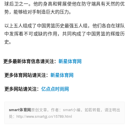
球后卫之一。他的身高和臂展使他在防守端具有天然的优
势，能够给对手制造巨大的压力。
以上五人组成了中国男篮历史最强五人组，他们各自在球队
中发挥着不可或缺的作用，共同构成了中国男篮的辉煌历
史。
更多最新体育信息请关注：
新星体育网
更多体育网站请关注：
新星体育网
更多网站请关注：
亿点点时尚网
smart体育网
原创文章，作者：smart小编，如若转载，请注明出
处：http://www.smartgj.cn/15789.html