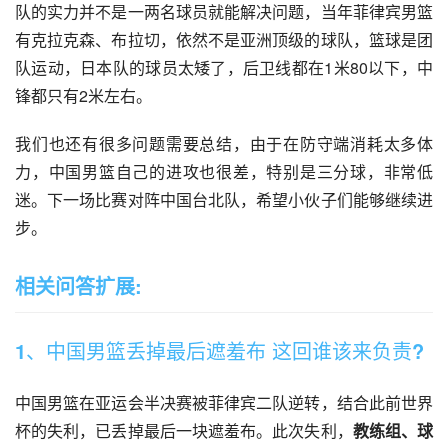
队的实力并不是一两名球员就能解决问题，当年菲律宾男篮
有克拉克森、布拉切，依然不是亚洲顶级的球队，篮球是团
队运动，日本队的球员太矮了，后卫线都在1米80以下，中
锋都只有2米左右。
我们也还有很多问题需要总结，由于在防守端消耗太多体
力，中国男篮自己的进攻也很差，特别是三分球，非常低
迷。下一场比赛对阵中国台北队，希望小伙子们能够继续进
步。
相关问答扩展:
1、中国男篮丢掉最后遮羞布 这回谁该来负责?
中国男篮在亚运会半决赛被菲律宾二队逆转，结合此前世界
杯的失利，已丢掉最后一块遮羞布。此次失利，
教练组、球