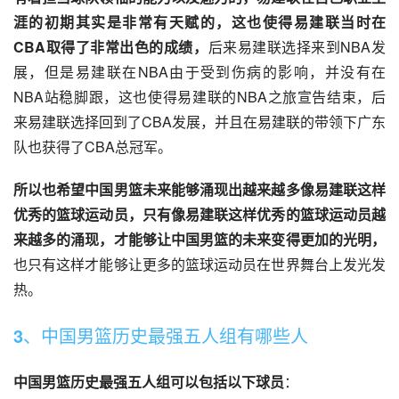
涯的初期其实是非常有天赋的，这也使得易建联当时在
CBA取得了非常出色的成绩，
后来易建联选择来到NBA发
展，但是易建联在NBA由于受到伤病的影响，并没有在
NBA站稳脚跟，这也使得易建联的NBA之旅宣告结束，后
来易建联选择回到了CBA发展，并且在易建联的带领下广东
队也获得了CBA总冠军。
所以也希望中国男篮未来能够涌现出越来越多像易建联这样
优秀的篮球运动员，只有像易建联这样优秀的篮球运动员越
来越多的涌现，才能够让中国男篮的未来变得更加的光明，
也只有这样才能够让更多的篮球运动员在世界舞台上发光发
热。
3、中国男篮历史最强五人组有哪些人
中国男篮历史最强五人组可以包括以下球员
：