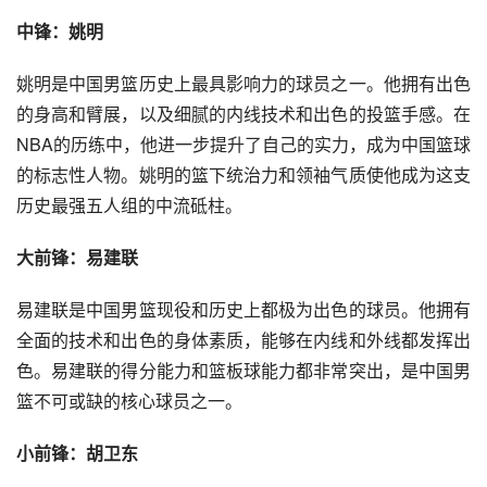
中锋：姚明
姚明是中国男篮历史上最具影响力的球员之一。他拥有出色
的身高和臂展，以及细腻的内线技术和出色的投篮手感。在
NBA的历练中，他进一步提升了自己的实力，成为中国篮球
的标志性人物。姚明的篮下统治力和领袖气质使他成为这支
历史最强五人组的中流砥柱。
大前锋：易建联
易建联是中国男篮现役和历史上都极为出色的球员。他拥有
全面的技术和出色的身体素质，能够在内线和外线都发挥出
色。易建联的得分能力和篮板球能力都非常突出，是中国男
篮不可或缺的核心球员之一。
小前锋：胡卫东