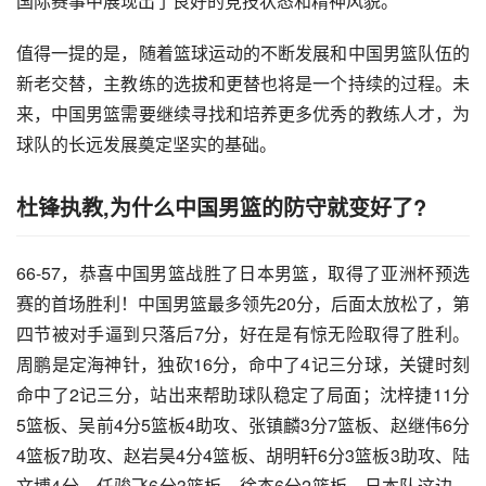
国际赛事中展现出了良好的竞技状态和精神风貌。
值得一提的是，随着篮球运动的不断发展和中国男篮队伍的
新老交替，主教练的选拔和更替也将是一个持续的过程。未
来，中国男篮需要继续寻找和培养更多优秀的教练人才，为
球队的长远发展奠定坚实的基础。
杜锋执教,为什么中国男篮的防守就变好了?
66-57，恭喜中国男篮战胜了日本男篮，取得了亚洲杯预选
赛的首场胜利！中国男篮最多领先20分，后面太放松了，第
四节被对手逼到只落后7分，好在是有惊无险取得了胜利。
周鹏是定海神针，独砍16分，命中了4记三分球，关键时刻
命中了2记三分，站出来帮助球队稳定了局面；沈梓捷11分
5篮板、吴前4分5篮板4助攻、张镇麟3分7篮板、赵继伟6分
4篮板7助攻、赵岩昊4分4篮板、胡明轩6分3篮板3助攻、陆
文博4分、任骏飞6分3篮板、徐杰6分2篮板。日本队这边，