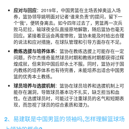
应对与回应
：2019年，中国男篮在主场丢掉奥运入场
券，篮协领导姚明面对记者“谁来负责”的提问，留下一
个“我”，便转身离去。如今四年过去了，男篮再一次兵
败马尼拉，输球夜全队直接原地解散，随后篮协也毫无
回应。紧接着亚运会再度惨败，篮协未能及时给出合理
的说法和应对措施，在球队管理和引导方面存在不足。
教练选拔与培养体系
：篮协在教练选拔上可能存在一定
问题，乔尔杰维奇虽然球员时期和教练时期都获得过辉
煌成就，但来到中国后却水土不服。同时，篮协对于国
内教练的培养体系也有待完善，未能培养出适合中国男
篮的优秀本土教练。
球员培养与选拔机制
：篮协在球员培养和选拔机制上可
能存在漏洞，导致球员基本功不扎实，缺乏担当和血
性。在选拔球员时，可能过于注重球员的名气和短期表
现，而忽视了球员的综合素质和潜力。
2、易建联是中国男篮的领袖吗,怎样理解篮球场