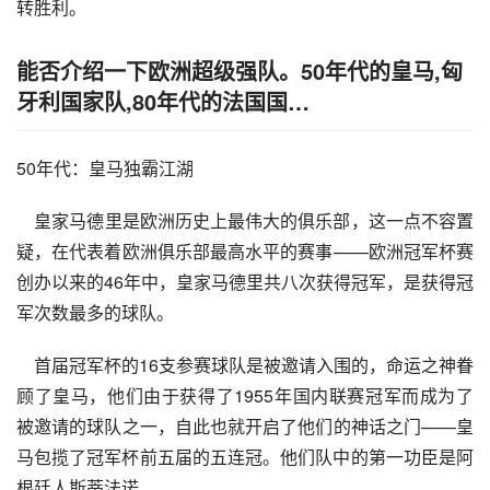
转胜利。
能否介绍一下欧洲超级强队。50年代的皇马,匈
牙利国家队,80年代的法国国…
50年代：皇马独霸江湖
    皇家马德里是欧洲历史上最伟大的俱乐部，这一点不容置
疑，在代表着欧洲俱乐部最高水平的赛事——欧洲冠军杯赛
创办以来的46年中，皇家马德里共八次获得冠军，是获得冠
军次数最多的球队。
    首届冠军杯的16支参赛球队是被邀请入围的，命运之神眷
顾了皇马，他们由于获得了1955年国内联赛冠军而成为了
被邀请的球队之一，自此也就开启了他们的神话之门——皇
马包揽了冠军杯前五届的五连冠。他们队中的第一功臣是阿
根廷人斯蒂法诺。