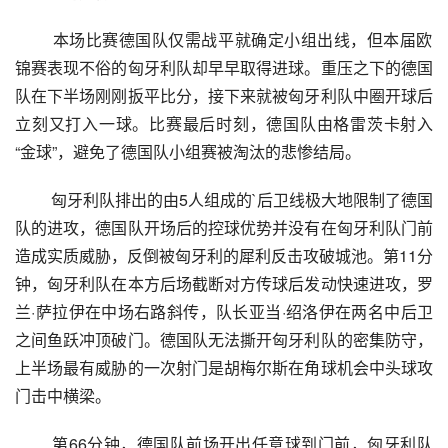
 　　本场比赛德国队仅需战平就确定小组出线，但本届欧
锦赛表现不俗的匈牙利队却早早取得进球。重压之下的德国
队在下半场刚刚扳平比分，接下来就被匈牙利队中圈开球后
立刻又打入一球。比赛最后时刻，德国队由格雷茨卡射入
“金球”，避免了德国队小组赛被淘汰的悲惨结局。
 　　匈牙利队排出的由5人组成的`后卫线极大地限制了德国
队的进攻，德国队开场后的控球优势并没有在匈牙利队门前
造成实质威胁，反倒被匈牙利的犀利反击攻破城池。第11分
钟，匈牙利队在本方后场截断对方传球后发动快速进攻，罗
兰·萨拉伊在中场右路斜传，队长亚当·绍洛伊在两名中后卫
之间鱼跃冲顶破门。德国队无法撕开匈牙利队的密集防守，
上半场最有威胁的一次射门是胡梅尔斯在角球机会中头球攻
门击中横梁。
 　　第66分钟，德国队前场开出任意球到门前，匈牙利队