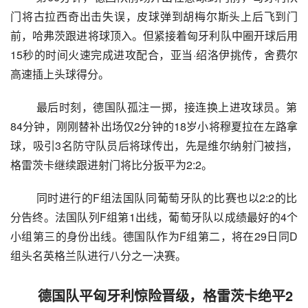
门将古拉西奇出击失误，皮球弹到胡梅尔斯头上后飞到门
前，哈弗茨跟进将球顶入。但紧接着匈牙利队中圈开球后用
15秒的时间火速完成进攻配合，亚当·绍洛伊挑传，舍费尔
高速插上头球得分。
 　　最后时刻，德国队孤注一掷，接连换上进攻球员。第
84分钟，刚刚替补出场仅2分钟的18岁小将穆夏拉在左路拿
球，吸引3名防守队员后将球传出，先是维尔纳射门被挡，
格雷茨卡继续跟进射门将比分扳平为2:2。
 　　同时进行的F组法国队同葡萄牙队的比赛也以2:2的比
分告终。法国队列F组第1出线，葡萄牙队以成绩最好的4个
小组第三的身份出线。德国队作为F组第二，将在29日同D
组头名英格兰队进行八分之一决赛。
德国队平匈牙利惊险晋级，格雷茨卡绝平2