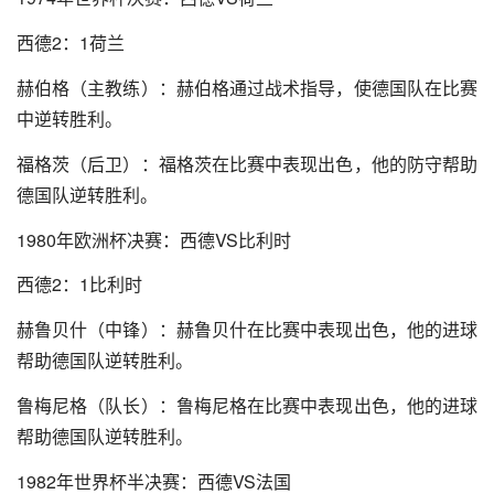
西德2：1荷兰
赫伯格（主教练）：赫伯格通过战术指导，使德国队在比赛
中逆转胜利。
福格茨（后卫）：福格茨在比赛中表现出色，他的防守帮助
德国队逆转胜利。
1980年欧洲杯决赛：西德VS比利时
西德2：1比利时
赫鲁贝什（中锋）：赫鲁贝什在比赛中表现出色，他的进球
帮助德国队逆转胜利。
鲁梅尼格（队长）：鲁梅尼格在比赛中表现出色，他的进球
帮助德国队逆转胜利。
1982年世界杯半决赛：西德VS法国