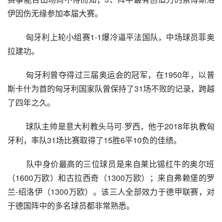
伊因伤无缘参加本届大赛。
 　　匈牙利上轮小组赛1-1爆冷逼平法国队，中场球员菲奥
拉建功。
 　　匈牙利曾夺得过三届奥运会的冠军，在1950年，以普
斯卡什为首的匈牙利国家队曾保持了31场不败的记录，跨越
了四年之久。
 　　球队主帅是意大利教头马可·罗西，他于2018年执教匈
牙利，率队31场比赛取得了15胜6平10负的佳绩。
 　　队中身价最高的三位球员是来自莱比锡红牛的奥尔班
（1600万欧）和古拉西奇（1300万欧）；来自弗赖堡的罗
兰-绍洛伊（1300万欧）。该三人全部效力于德甲联赛，对
于德国阵中的多名球员都非常熟悉。