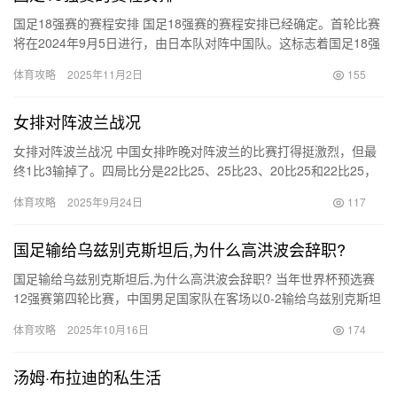
国足18强赛的赛程安排 国足18强赛的赛程安排已经确定。首轮比赛
将在2024年9月5日进行，由日本队对阵中国队。这标志着国足18强
赛征程的正式开始。 详细来看，国足的18强赛赛程如…
体育攻略
2025年11月2日
155
女排对阵波兰战况
女排对阵波兰战况 中国女排昨晚对阵波兰的比赛打得挺激烈，但最
终1比3输掉了。四局比分是22比25、25比23、20比25和22比25，
整体来看关键分把握不太行。 这场球暴露了几个问…
体育攻略
2025年9月24日
117
国足输给乌兹别克斯坦后,为什么高洪波会辞职?
国足输给乌兹别克斯坦后,为什么高洪波会辞职? 当年世界杯预选赛
12强赛第四轮比赛，中国男足国家队在客场以0-2输给乌兹别克斯坦
队，小组赛四场比赛只积1分。比赛结束后，国家队主帅高洪…
体育攻略
2025年10月16日
174
汤姆·布拉迪的私生活