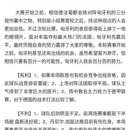
 　　大赛开始之前，相信德法葡都会将对阵匈牙利的三分
视作囊中之物，特别是小组赛首轮之后，持这种观点的人会
更加自信。不过次轮比赛，匈牙利的表现使得街上掉了一地
的眼镜片，面对本届夺标最大热门的法国，匈牙利先赢后
平，最终凭借自身的努力赢得了大家的尊敬。本轮赛事开始
之前，匈牙利甚至还有出线的机会，虽然希望甚为渺茫，但
相信只要有百分一的可能性，匈牙利人就会百分百的努力。
 　　【有利】1、如果本场取胜也有机会竞争出线资格，因
此球队战意毋容置疑；2、上场对阵法国取得平局，球队士
气得到了非常巨大的提升；3、阵中数名主力效力于德甲联
赛，对于德国的战术打法比较了解。
 　　【不利】1、球队后劲明显不足，前两场赛事都是下半
场崩 盘断送好局；2、丹尼尔-加兹达格目前有伤在身，本场
赛事能否出场尚不得而知；3、阵中最有创造力的索博斯洛