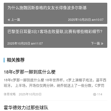
为什么施魏因斯泰格的女友长得像波多尔斯基
上一篇
2025年10月25日 am10:07
巴黎圣日耳曼3比1客场击败曼联,比赛有哪些精彩细节?
2025年10月25日 am11:07
下一篇
相关推荐
18年c罗那一脚到底什么梗
18年c罗那一脚到底什么梗 18年世界杯，c罗上演帽子戏法，逼平西
班牙。 上半场，开场仅仅两分钟，纳乔就送上了一些分数，C罗罚
进了点球，并且用一些射门打进了第一个进球。然后科斯塔低…
体育攻略
2025年10月20日
114
霍华德效力过那些球队