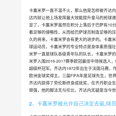
卡塞米罗一直不温不火，那么他是怎样被齐达内
达内就让他上场发挥最大效能提升皇马的抢球速
显了，卡塞米罗虽然在积分上落后于巴萨有10
着足够的侵略性，从而给巴萨球员制造足够的压
久的将来，卡塞米罗会有更大的进步的。卡塞米
球运动员，卡塞米罗的专业特点是身体素质强壮
米罗一直是球队各级青年队的队长，卡塞米罗的
米罗入围2016-2017赛季欧冠最佳中场候选
超级杯冠军。齐达内1972年出生于法国马赛，
欧洲金球奖得主，三届FIFA年度足球先生，世界
齐达内获得了劳伦斯终身成就奖，在齐丹职业生涯
很强，他的脚法无与伦比，齐达内无疑是当今世
2、卡塞米罗被允许自己决定去留,球