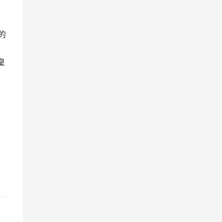
后
的
皇