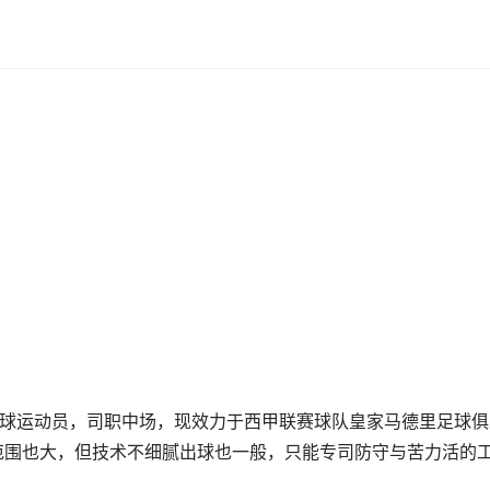
西足球运动员，司职中场，现效力于西甲联赛球队皇家马德里足球俱
范围也大，但技术不细腻出球也一般，只能专司防守与苦力活的