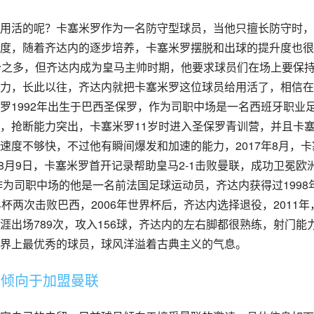
用活的呢？卡塞米罗作为一名防守型球员，当他只擅长防守时，
度，随着齐达内的逐步培养，卡塞米罗摆脱和出球的提升度也很
分之多，但齐达内成为皇马主帅时期，他要求球员们在场上要保
力，长此以往，齐达内就把卡塞米罗这位球员给用活了，相信在
罗1992年出生于巴西圣保罗，作为司职中场是一名西班牙职业
，抢断能力突出，卡塞米罗11岁时进入圣保罗青训营，并且卡
速度不够快，不过他有瞬间爆发和加速的能力，2017年8月，卡
人，8月9日，卡塞米罗首开记录帮助皇马2-1击败曼联，成功卫冕欧
作为司职中场的他是一名前法国足球运动员，齐达内获得过1998
杯两次击败巴西，2006年世界杯后，齐达内选择退役，2011年
出场789次，攻入156球，齐达内的左右脚都很熟练，射门能
界上最优秀的球员，球风洋溢着古典主义的气息。
员倾向于加盟曼联