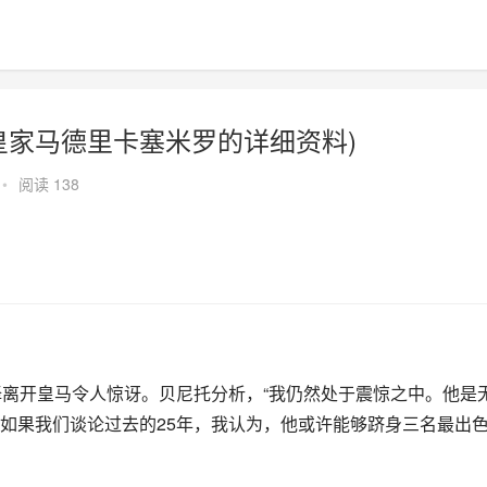
皇家马德里卡塞米罗的详细资料)
•
阅读 138
择离开皇马令人惊讶。贝尼托分析，“我仍然处于震惊之中。他是
如果我们谈论过去的25年，我认为，他或许能够跻身三名最出