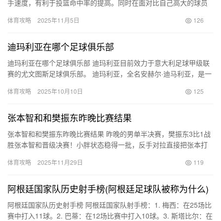
手速度，有利于投篮命中率的提高。同时在面对比自己高大的球员
防守的时候, 快速的出手可以减少防守球员的干扰，同样有利于提…
体育攻略
2025年11月5日
126
迪玛利亚在哪个足球俱乐部
迪玛利亚在哪个足球俱乐部 迪玛利亚目前效力于意大利足球甲级联
赛的尤文图斯足球俱乐部。 迪玛利亚，全名安赫尔·迪马利亚，是一
位经验丰富的足球运动员，以其出色的技术和在场上的多面性而
体育攻略
2025年10月10日
125
闻…
张本智和和樊振东昨晚比赛结果
张本智和和樊振东昨晚比赛结果 昨晚的男单半决赛，樊振东3比1战
胜张本智和晋级决赛！小胖状态稳得一批，反手对拉直接把张本打
沉默了。 具体比分：第一局 11:7（樊振东胜）第二局 9:…
体育攻略
2025年11月29日
119
阿根廷国家队历史射手榜(阿根廷足球队被称为什么)
阿根廷国家队历史射手榜 阿根廷国家队射手榜：1. 梅西：在25场比
赛中打入11球。2. 巴蒂：在12场比赛中打入10球。3. 斯塔比尔：在