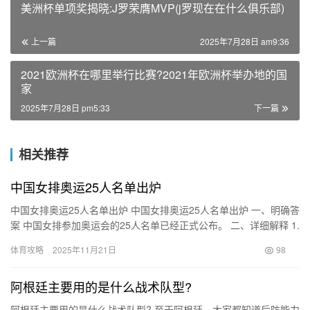
美洲杯单项奖揭晓:J罗荣膺MVP(j罗现在在什么俱乐部)
上一篇
2025年7月28日 am9:36
2021欧洲杯在哪里举行比赛?2021年欧洲杯举办地的国
家
2025年7月28日 pm5:33
下一篇
相关推荐
中国女排奥运25人名单出炉
中国女排奥运25人名单出炉 中国女排奥运25人名单出炉 一、明确答
案 中国女排参加奥运会的25人名单已经正式公布。 二、详细解释 1.
名单公布背景 随着奥运会的临近，中国女排备战…
体育攻略
2025年11月21日
98
阿根廷主要用的是什么战术队型?
阿根廷主要用的是什么战术队型? 至于阿根廷，大家都知道后防能力