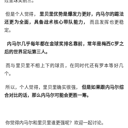
过金球奖前三。
 但是个人觉得，
 里贝里优势是爆发力更好，内马尔的踢法
还更为全面，具备战术核心带队能力，
 而且发挥也更稳
定。
 内马尔几乎每年都在金球奖排名靠前，常年是梅西C罗之
后的世界足坛第三人。
 而与里贝里不相上下的球员，在同时代还有罗本等好几
个。
 所以，个人觉得，里贝里确实很强，
 但是如果跟内马尔综
合对比的话，那么内马尔可能会更胜一筹。
 你觉得内马尔和里贝里谁更强呢？欢迎一起讨论。