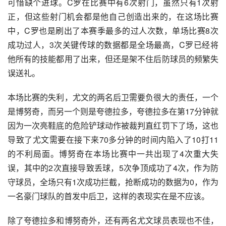
可惜缺个进球。C罗在比赛中有6次射门，虽然只有1次射
正，但这些射门机会都是他自己创造出来的，在这场比赛
中，C罗也是刷出了本赛季最多的过人次数，单场比赛8次
成功过人，3次关键传球的数据都是全场最高，C罗已经将
他所有的技能都用了出来，但还是架不住后防球员的频繁失
误送礼。
本场比赛的失利，尤文的两名后卫需要负很大的责任，一个
是博努奇，而另一个则是夸德拉多，夸德拉多在第17分钟就
因为一次亮鞋底的危险铲球动作被裁判直红罚下了场，这也
导致了尤文需要在接下来70多分钟的时间内陷入了10打11
的不利局面。博努奇在本场比赛中一共出现了4次重大失
误，其中的2次直接导致丢球，5次争顶成功了4次，作为防
守球员，全场只有1次成功拦截，抢断成功的数据为0，作为
一名豪门球队的首发中后卫，这样的表现实在是不应该。
除了夸德拉多和博努奇外，还有两名尤文球员表现也不佳，