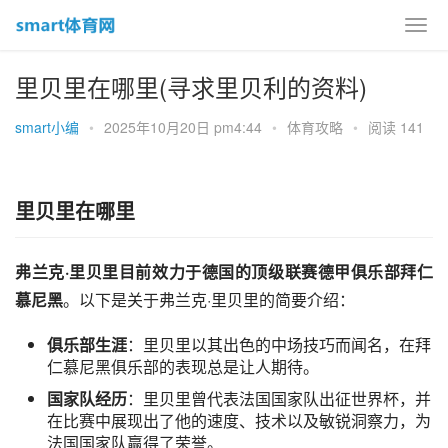
里贝里在哪里(寻求里贝利的资料)
smart小编
•
2025年10月20日 pm4:44
•
体育攻略
•
阅读 141
里贝里在哪里
弗兰克·里贝里目前效力于德国的顶级联赛德甲俱乐部拜仁
慕尼黑
。以下是关于弗兰克·里贝里的简要介绍：
俱乐部生涯
：里贝里以其出色的中场技巧而闻名，在拜
仁慕尼黑俱乐部的表现总是让人期待。
国家队经历
：里贝里曾代表法国国家队出征世界杯，并
在比赛中展现出了他的速度、技术以及敏锐洞察力，为
法国国家队赢得了荣誉。