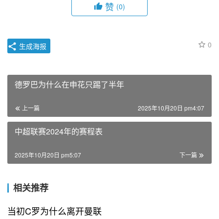
赞
(0)
0
生成海报
德罗巴为什么在申花只踢了半年
上一篇
2025年10月20日 pm4:07
中超联赛2024年的赛程表
2025年10月20日 pm5:07
下一篇
相关推荐
当初C罗为什么离开曼联