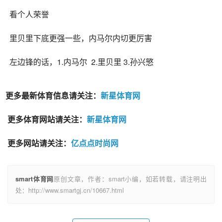
 看个人荣誉
 里贝里下底更强一些，内马尔内切更厉害
 左边锋的话，1.内马尔  2.里贝里 3.孙兴慜
更多最新体育信息请关注：
新星体育网
更多体育网站请关注：
新星体育网
更多网站请关注：
亿点点时尚网
smart体育网
原创文章，作者：smart小编，如若转载，请注明出
处：http://www.smartgj.cn/10667.html