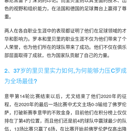
慕尼黑留下了深刻的印记。而里贝里则以其全面的技术、出
色的视野和组织能力，在法国和德国的足球舞台上赢得了尊
重。
两人在各自职业生涯中的表现都证明了他们在足球领域的才
华和影响力。罗本和里贝里的职业生涯不仅为他们带来了个
人荣誉，也为他们所在的球队带来了成功。他们不仅在俱乐
部层面取得了成就，也为国家队贡献了自己的力量。
2、37岁的里贝里实力如何,为何能够力压C罗成
为全场最佳?
意甲第14轮比赛结束以后，尤文结束了他们2020年的征
程，在2020年的最后一场比赛中尤文主场0-3输给了佛罗伦
萨，打破新赛季意甲的不败金身，目前他们在积分榜上仅仅
排在了第4的位置，而且他们还是前4的球队中赢球最少的队
伍，13场比赛只赢了6场，在比赛开始前佛罗伦萨仅高出降